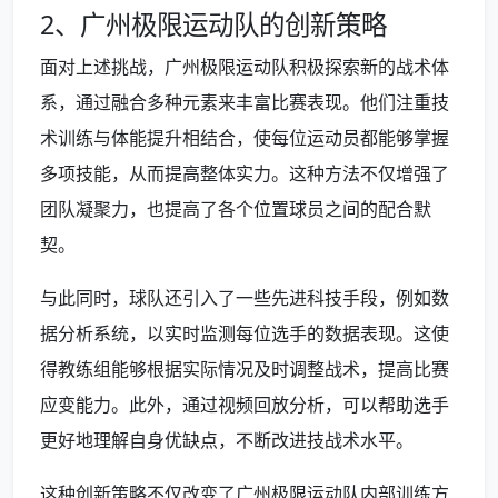
2、广州极限运动队的创新策略
面对上述挑战，广州极限运动队积极探索新的战术体
系，通过融合多种元素来丰富比赛表现。他们注重技
术训练与体能提升相结合，使每位运动员都能够掌握
多项技能，从而提高整体实力。这种方法不仅增强了
团队凝聚力，也提高了各个位置球员之间的配合默
契。
与此同时，球队还引入了一些先进科技手段，例如数
据分析系统，以实时监测每位选手的数据表现。这使
得教练组能够根据实际情况及时调整战术，提高比赛
应变能力。此外，通过视频回放分析，可以帮助选手
更好地理解自身优缺点，不断改进技战术水平。
这种创新策略不仅改变了广州极限运动队内部训练方