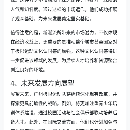
像。这种方式不仅增加了球迷黏性，也提升了球队的
人气和知名度。通过这样的市场运作，他们成功拓展
了观众基础，为未来发展奠定坚实基础。
值得注意的是，新潮流所带来的市场潜力，不仅体现
在经济收益上，更重要的是推动整个城市甚至国家对
于极限运动文化认同感的增强。这种文化认同感将进
一步促进该领域的发展，为后续人才培养和资源整合
创造良好的环境。
4、未来发展方向展望
展望未来，广州极限运动队将继续深化现有改革，并
探索更具前瞻性的战略。例如，将更加注重青少年培
训体系建设，通过校园活动与社会俱乐部联动培养后
备人才。此外，在国际交流方面，他们也计划加强与