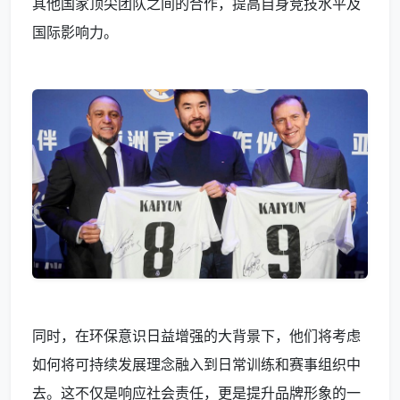
其他国家顶尖团队之间的合作，提高自身竞技水平及
国际影响力。
同时，在环保意识日益增强的大背景下，他们将考虑
如何将可持续发展理念融入到日常训练和赛事组织中
去。这不仅是响应社会责任，更是提升品牌形象的一