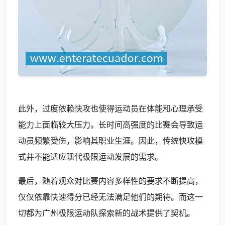
此外，过度依赖快攻也使得运动员在体能和心理承受
能力上面临较大压力。长时间高强度的比赛会导致运
动员频繁受伤，影响其职业生涯。因此，传统快攻模
式并不能适应现代极限运动发展的需求。
最后，随着观众对比赛内容多样性的要求不断提高，
仅仅依靠快速得分已经无法满足他们的期待。而这一
切都为广州极限运动队探索新的战术提供了契机。