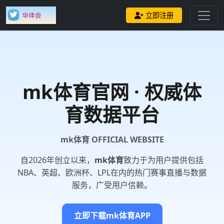
立即注册
mk体育
官网 · 权威体
育数据平台
mk体育 OFFICIAL WEBSITE
自2026年创立以来，
mk体育
致力于为用户提供包括
NBA、英超、欧洲杯、LPL在内的热门赛事直播与数据
服务，广受用户信赖。
立即下载mk体育APP